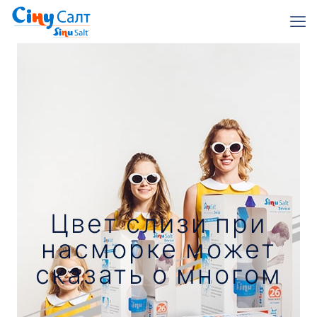
Цвет слизи при
насморке может
сказать о многом