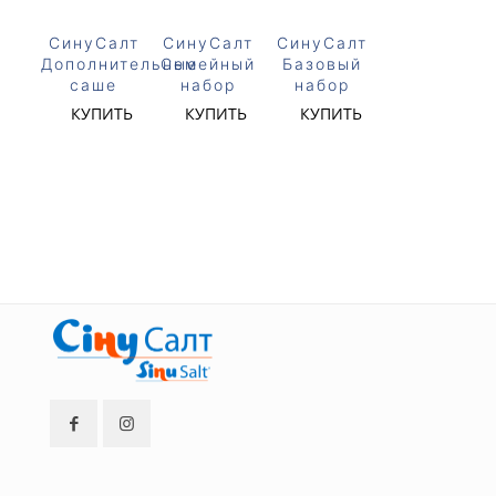
СинуСалт
СинуСалт
СинуСалт
Дополнительные
Семейный
Базовый
саше
набор
набор
КУПИТЬ
КУПИТЬ
КУПИТЬ