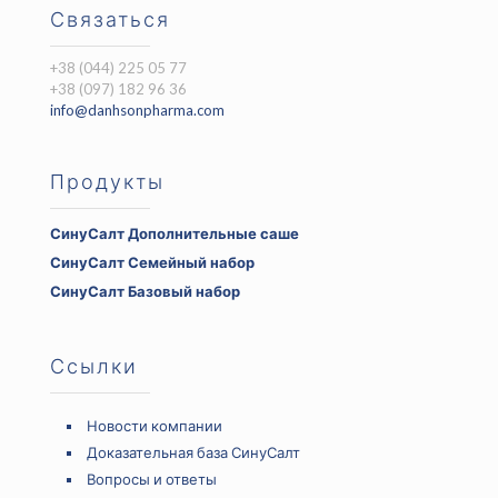
Связаться
+38 (044) 225 05 77
+38 (097) 182 96 36
info@danhsonpharma.com
Продукты
СинуСалт Дополнительные саше
Original
Current
СинуСалт Семейный набор
price
price
Original
Current
СинуСалт Базовый набор
was:
is:
price
price
Original
Current
750 ₴.
525 ₴.
was:
is:
price
price
1500 ₴.
1050 ₴.
was:
is:
Ссылки
800 ₴.
560 ₴.
Новости компании
Доказательная база СинуСалт
Вопросы и ответы