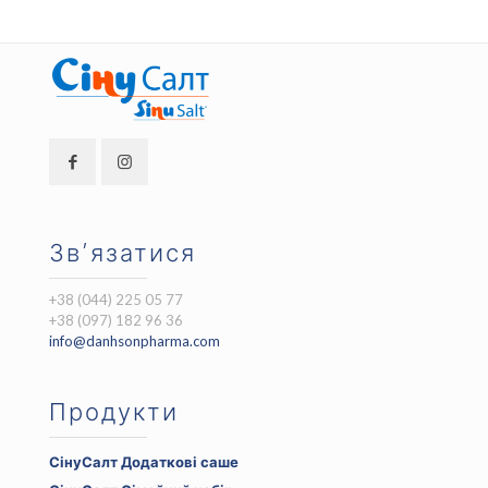
Зв’язатися
+38 (044) 225 05 77
+38 (097) 182 96 36
info@danhsonpharma.com
Продукти
СінуСалт Додаткові саше
Оригінальна
Поточна