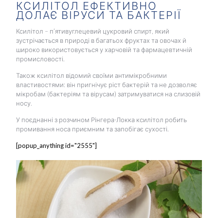
КСИЛІТОЛ ЕФЕКТИВНО
ДОЛАЄ ВІРУСИ ТА БАКТЕРІЇ
Ксилітол – п’ятивуглецевий цукровий спирт, який
зустрічається в природі в багатьох фруктах та овочах й
широко використовується у харчовій та фармацевтичній
промисловості.
Також ксилітол відомий своїми антимікробними
властивостями: він пригнічує ріст бактерій та не дозволяє
мікробам (бактеріям та вірусам) затримуватися на слизовій
носу.
У поєднанні з розчином Рінгера-Локка ксилітол робить
промивання носа приємним та запобігає сухості.
[popup_anything id="2555"]