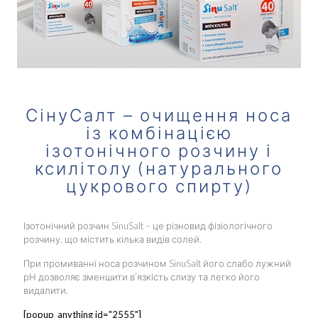
СінуСалт – очищення носа
із комбінацією
ізотонічного розчину і
ксилітолу (натурального
цукрового спирту)
Ізотонічний розчин SinuSalt – це різновид фізіологічного
розчину, що містить кілька видів солей.
При промиванні носа розчином SinuSalt його слабо лужний
рН дозволяє зменшити в’язкість слизу та легко його
видалити.
[popup_anything id="2555"]