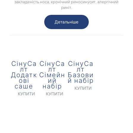
закладеність носа, хронічний риносинусит, алергічний
риніт.
Детальніше
СінуСа
СінуСа
СінуСа
лт
лт
лт
Додатк
Сімейн
Базови
ові
ий
й набір
саше
набір
КУПИТИ
КУПИТИ
КУПИТИ