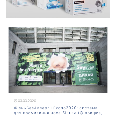
03.03.2020
ЖізньБезАллергіі Експо2020: система
для промивання носа Sinusalt® працює,