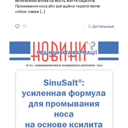
величезний вплив на якість життя пацієнтів.
Промивання носа або іригаційна терапія являє
собою лаваж
[…]
70
Детальніше