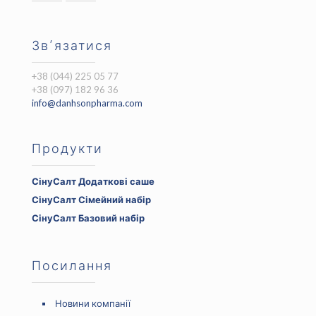
Зв’язатися
+38 (044) 225 05 77
+38 (097) 182 96 36
info@danhsonpharma.com
Продукти
СінуСалт Додаткові саше
Оригінальна
Поточна
СінуСалт Сімейний набір
ціна:
ціна:
Оригінальна
Поточна
СінуСалт Базовий набір
750 ₴.
525 ₴.
ціна:
ціна:
Оригінальна
Поточна
1500 ₴.
1050 ₴.
ціна:
ціна:
800 ₴.
560 ₴.
Посилання
Новини компанії