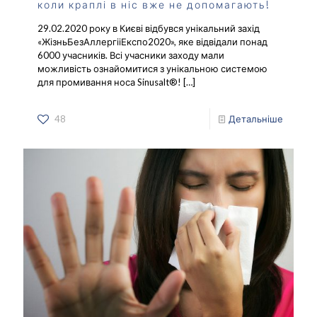
коли краплі в ніс вже не допомагають!
29.02.2020 року в Києві відбувся унікальний захід
«ЖізньБезАллергііЕкспо2020», яке відвідали понад
6000 учасників. Всі учасники заходу мали
можливість ознайомитися з унікальною системою
для промивання носа Sinusalt®!
[…]
48
Детальніше