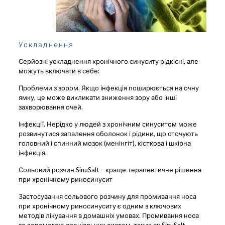
Ускладнення
Серйозні ускладнення хронічного синуситу рідкісні, але
можуть включати в себе:
Проблеми з зором. Якщо інфекція поширюється на очну
ямку, це може викликати зниження зору або інші
захворювання очей.
Інфекції. Нерідко у людей з хронічним синуситом може
розвинутися запалення оболонок і рідини, що оточують
головний і спинний мозок (менінгіт), кісткова і шкірна
інфекція.
Сольовий розчин SinuSalt – краще терапевтичне рішення
при хронічному риносинусит
Застосування сольового розчину для промивання носа
при хронічному риносинуситу є одним з ключових
методів лікування в домашніх умовах. Промивання носа
за допомогою спеціальних систем, таких як SinuSalt