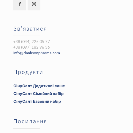
Зв’язатися
+38 (044) 225 05 77
+38 (097) 182 96 36
info@danhsonpharma.com
Продукти
СінуСалт Додаткові саше
Оригінальна
Поточна
СінуСалт Сімейний набір
ціна:
ціна:
Оригінальна
Поточна
СінуСалт Базовий набір
750 ₴.
525 ₴.
ціна:
ціна:
Оригінальна
Поточна
1500 ₴.
1050 ₴.
ціна:
ціна:
800 ₴.
560 ₴.
Посилання