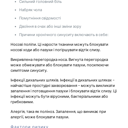
Сильний головний біль
Набряк чола
Помутніння свідомості
Двоїння в очах або інші зміни зору
Причини хронічного синуситу включають в себе:
Носові поліпи. Ці нарости тканини можуть блокувати
носові ходи або пазухи і погіршувати відтік слизу.
Викривлена ​​перегородка носа. Вигнута перегородка
може обмежувати або блокувати пазухи, посилюючи
симптоми синуситу.
Інфекції дихальних шляхів. Інфекції в дихальних шляхах –
найчастіше простудні захворювання – можуть викликати
запалення і потовщення пазухи і блокувати відтік слизу. Ці
інфекції можуть бути вірусними, бактеріальними або
грибковими.
Алергія, така як поліноз. Запалення, що виникає при
алергії, може блокувати пазухи.
Фактори ризику