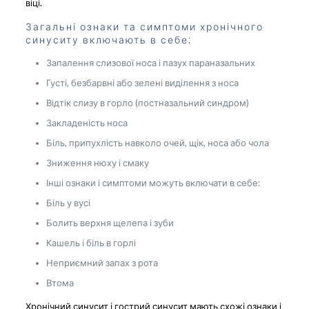
віці.
Загальні ознаки та симптоми хронічного
синуситу включають в себе:
Запалення слизової носа і пазух параназальних
Густі, безбарвні або зелені виділення з носа
Відтік слизу в горло (постназальний синдром)
Закладеність носа
Біль, припухлість навколо очей, щік, носа або чола
Зниження нюху і смаку
Інші ознаки і симптоми можуть включати в себе:
Біль у вусі
Болить верхня щелепа і зуби
Кашель і біль в горлі
Неприємний запах з рота
Втома
Хронічний синусит і гострий синусит мають схожі ознаки і