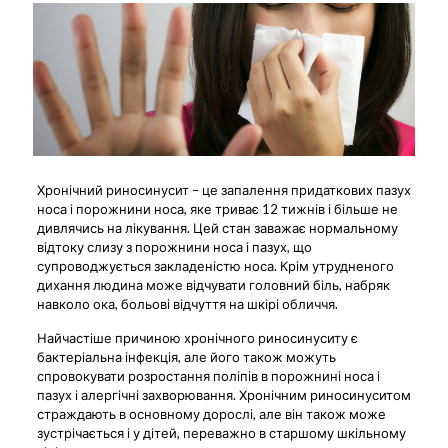
Хронічний риносинусит – це запалення придаткових пазух
носа і порожнини носа, яке триває 12 тижнів і більше не
дивлячись на лікування. Цей стан заважає нормальному
відтоку слизу з порожнини носа і пазух, що
супроводжується закладеністю носа. Крім утрудненого
дихання людина може відчувати головний біль, набряк
навколо ока, больові відчуття на шкірі обличчя.
Найчастіше причиною хронічного риносинуситу є
бактеріальна інфекція, але його також можуть
спровокувати розростання поліпів в порожнині носа і
пазух і алергічні захворювання. Хронічним риносинуситом
страждають в основному дорослі, але він також може
зустрічається і у дітей, переважно в старшому шкільному