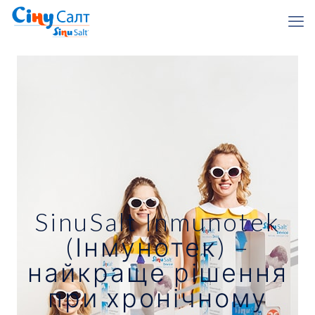
SinuSalt Inmunotek
(Інмунотек) –
найкраще рішення
при хронічному