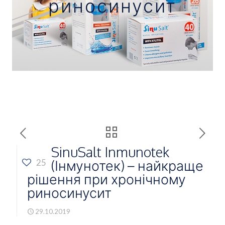
риносинусит
SinuSalt Inmunotek
(Інмунотек) – найкраще
25
рішення при хронічному
риносинусит
29.10.2019