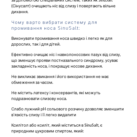
(Сінусалт) очищають ніс від слизу і повертають вільне
дихання.
Чому варто вибрати систему для
промивання носа SinuSalt:
Виконувати промивання носа швидко і легко як для
дорослих, так і для дітей.
Ефективно очищає ніс і навколоносових пазух від слизу,
що зменшує прояви постназального синдрому, усуває
закладеність носа, і покращує носове дихання.
Не викликає звикання і його використання не має
обмеження за часом.
Не містить латексу і консервантів, які можуть
подразнювати слизову носа.
Слабо лужний pH сольового розчину дозволяє зменшити
в’язкість слизу і її легко видалити
Ксилітол або ксиліт, який міститься в SinuSalt, є
природним цукровим спиртом, який: