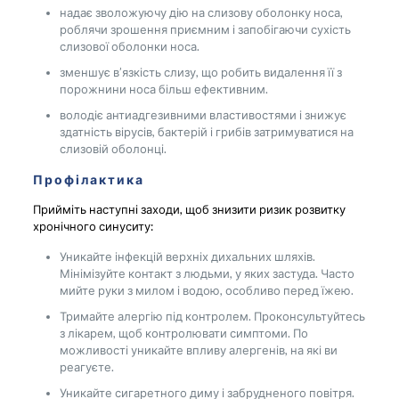
надає зволожуючу дію на слизову оболонку носа,
роблячи зрошення приємним і запобігаючи сухість
слизової оболонки носа.
зменшує в’язкість слизу, що робить видалення її з
порожнини носа більш ефективним.
володіє антиадгезивними властивостями і знижує
здатність вірусів, бактерій і грибів затримуватися на
слизовій оболонці.
Профілактика
Прийміть наступні заходи, щоб знизити ризик розвитку
хронічного синуситу:
Уникайте інфекцій верхніх дихальних шляхів.
Мінімізуйте контакт з людьми, у яких застуда. Часто
мийте руки з милом і водою, особливо перед їжею.
Тримайте алергію під контролем. Проконсультуйтесь
з лікарем, щоб контролювати симптоми. По
можливості уникайте впливу алергенів, на які ви
реагуєте.
Уникайте сигаретного диму і забрудненого повітря.